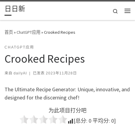
日日新
Skip to content
Search
主
首页
»
ChatGPT应用
»
Crooked Recipes
CHATGPT应用
Crooked Recipes
来自
dailyAI
|
已发表
2023年11月28日
The Ultimate Recipe Generator: Unique, innovative, and
designed for the discerning chef!
为此项目打分吧
[总分:
0
平均分:
0
]