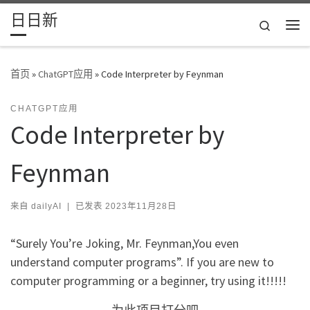
日日新
Skip to content
Search
主
首页
»
ChatGPT应用
»
Code Interpreter by Feynman
CHATGPT应用
Code Interpreter by
Feynman
来自
dailyAI
|
已发表
2023年11月28日
“Surely You’re Joking, Mr. Feynman,You even
understand computer programs”. If you are new to
computer programming or a beginner, try using it!!!!!