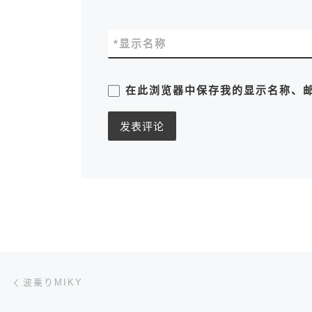
*
显示名称
在此浏览器中保存我的显示名称、
文章导航
上一篇
波乗りMIKY