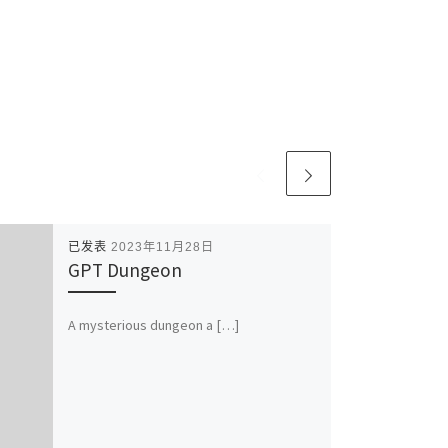
已发表
2023年11月28日
GPT Dungeon
A mysterious dungeon a […]