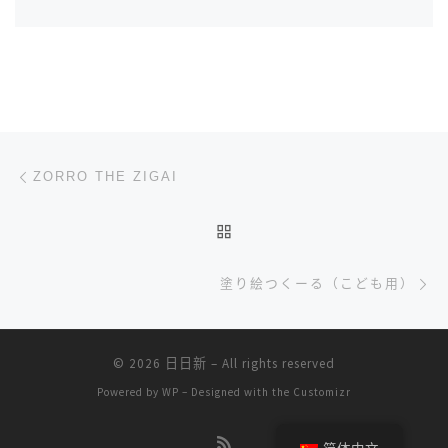
文章导航
上一篇
ZORRO THE ZIGAI
返回文章列表
下
塗り絵つくーる（こども用）
© 2026
日日新
– All rights reserved
Powered by
WP
– Designed with the
Customizr