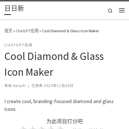
日日新
Skip to content
Search
主
首页
»
ChatGPT应用
»
Cool Diamond & Glass Icon Maker
CHATGPT应用
Cool Diamond & Glass
Icon Maker
来自
dailyAI
|
已发表
2023年11月28日
I create cool, branding-focused diamond and glass
icons.
为此项目打分吧