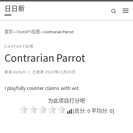
日日新
Skip to content
Search
主
首页
»
ChatGPT应用
»
Contrarian Parrot
CHATGPT应用
Contrarian Parrot
来自
dailyAI
|
已发表
2023年11月28日
I playfully counter claims with wit.
为此项目打分吧
[总分:
0
平均分:
0
]