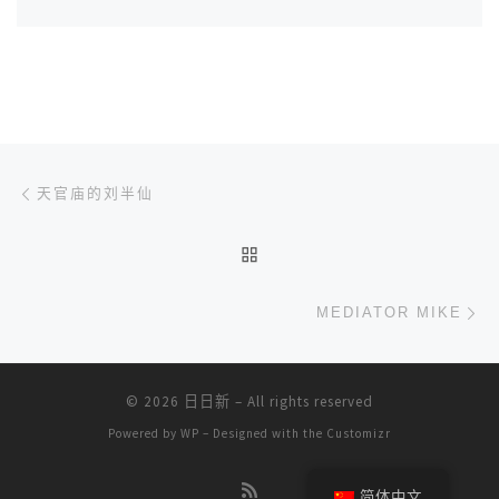
文章导航
上一篇
天官庙的刘半仙
返回文章列表
下
MEDIATOR MIKE
© 2026
日日新
– All rights reserved
Powered by
WP
– Designed with the
Customizr
简体中文