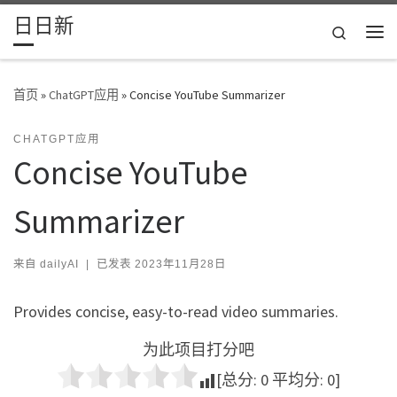
日日新
Skip to content
Search
主
首页
»
ChatGPT应用
»
Concise YouTube Summarizer
CHATGPT应用
Concise YouTube
Summarizer
来自
dailyAI
|
已发表
2023年11月28日
Provides concise, easy-to-read video summaries.
为此项目打分吧
[总分:
0
平均分:
0
]