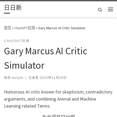
日日新
Skip to content
Search
主
首页
»
ChatGPT应用
»
Gary Marcus AI Critic Simulator
CHATGPT应用
Gary Marcus AI Critic
Simulator
来自
dailyAI
|
已发表
2023年11月28日
Humorous AI critic known for skepticism, contradictory
arguments, and combining Animal and Machine
Learning related Terms.