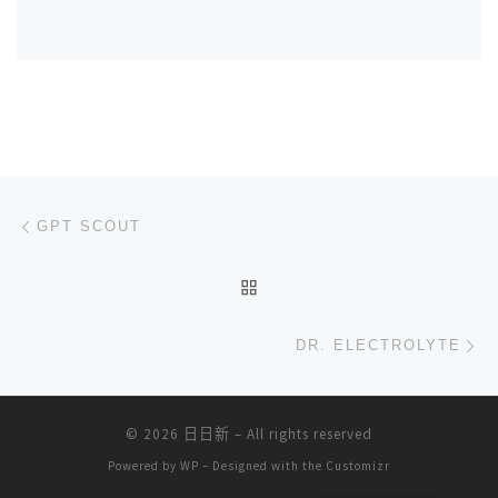
文章导航
上一篇
GPT SCOUT
返回文章列表
下
DR. ELECTROLYTE
© 2026
日日新
– All rights reserved
Powered by
WP
– Designed with the
Customizr