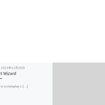
表
2023年11月28日
pt Wizard
 in screenplay s […]