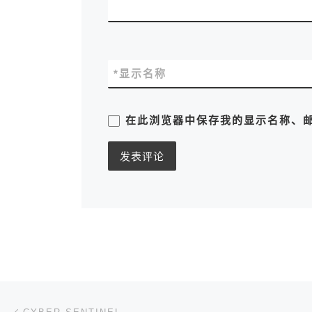
*
显示名称
在此浏览器中保存我的显示名称、
文章导航
上一篇