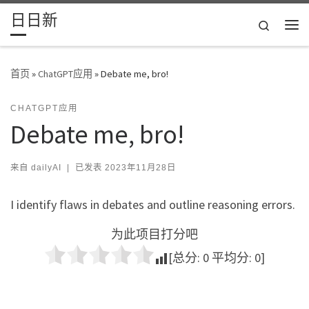
日日新
Skip to content
Search
主
首页
»
ChatGPT应用
»
Debate me, bro!
CHATGPT应用
Debate me, bro!
来自
dailyAI
|
已发表
2023年11月28日
I identify flaws in debates and outline reasoning errors.
为此项目打分吧
[总分:
0
平均分:
0
]