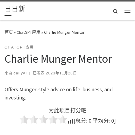
日日新
Skip to content
Search
主
首页
»
ChatGPT应用
»
Charlie Munger Mentor
CHATGPT应用
Charlie Munger Mentor
来自
dailyAI
|
已发表
2023年11月28日
Offers Munger-style advice on life, business, and
investing.
为此项目打分吧
[总分:
0
平均分:
0
]