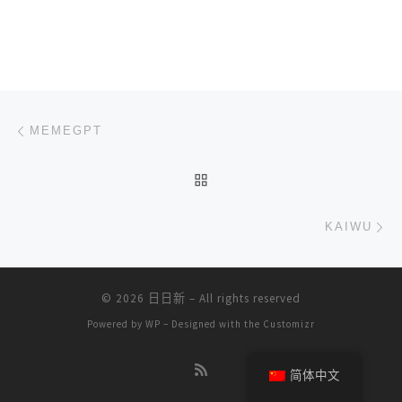
文章导航
上一篇
MEMEGPT
返回文章列表
下
KAIWU
© 2026
日日新
– All rights reserved
Powered by
WP
– Designed with the
Customizr
简体中文