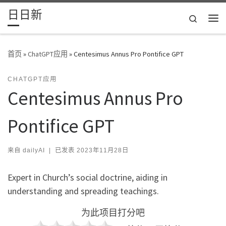
日日新
Skip to content
Search
主
首页
»
ChatGPT应用
»
Centesimus Annus Pro Pontifice GPT
CHATGPT应用
Centesimus Annus Pro
Pontifice GPT
来自
dailyAI
|
已发表
2023年11月28日
Expert in Church’s social doctrine, aiding in
understanding and spreading teachings.
为此项目打分吧