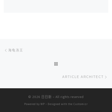
文章导航
上一篇
海龟汤王
返回文章列表
下
ARTICLE ARCHITECT
© 2026
日日新
– All rights reserved
Powered by
WP
– Designed with the
Customizr