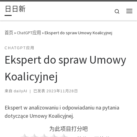
日日新
Skip to content
Search
主
首页
»
ChatGPT应用
»
Ekspert do spraw Umowy Koalicyjnej
CHATGPT应用
Ekspert do spraw Umowy
Koalicyjnej
来自
dailyAI
|
已发表
2023年11月28日
Ekspert w analizowaniu i odpowiadaniu na pytania
dotyczące Umowy Koalicyjnej.
为此项目打分吧