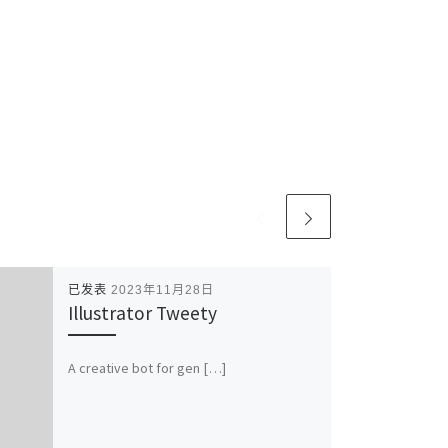
已发表
2023年11月28日
Illustrator Tweety
A creative bot for gen […]