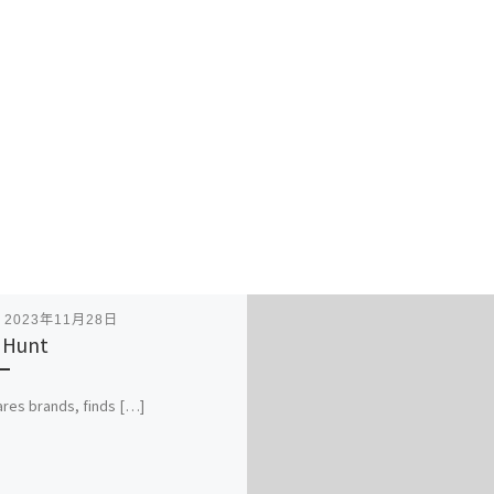
表
2023年11月28日
 Hunt
es brands, finds […]