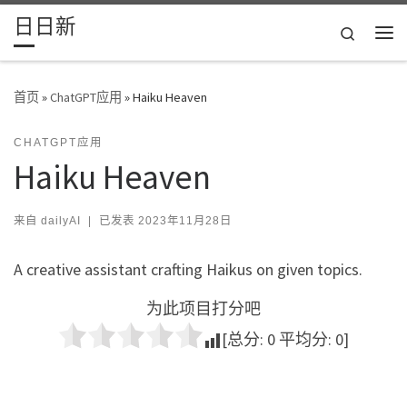
日日新
Skip to content
Search
主
首页
»
ChatGPT应用
»
Haiku Heaven
CHATGPT应用
Haiku Heaven
来自
dailyAI
|
已发表
2023年11月28日
A creative assistant crafting Haikus on given topics.
为此项目打分吧
[总分:
0
平均分:
0
]