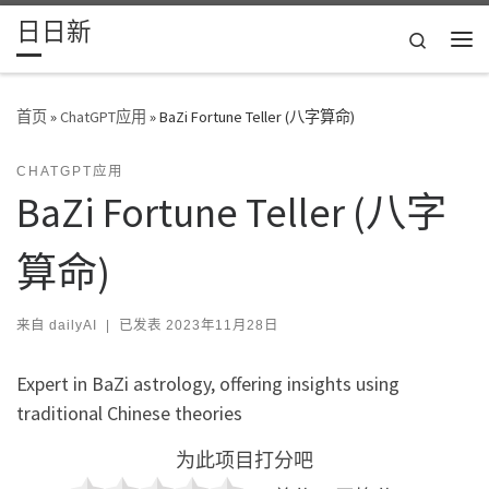
日日新
Skip to content
Search
主
首页
»
ChatGPT应用
»
BaZi Fortune Teller (八字算命)
CHATGPT应用
BaZi Fortune Teller (八字
算命)
来自
dailyAI
|
已发表
2023年11月28日
Expert in BaZi astrology, offering insights using
traditional Chinese theories
为此项目打分吧