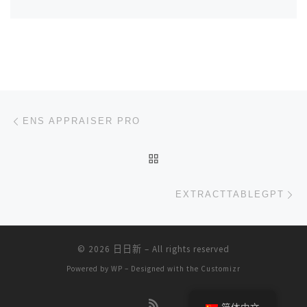
文章导航
上一篇
ENS APPRAISER PRO
返回文章列表
下
EXTRACTTABLEGPT
© 2026
日日新
– All rights reserved
Powered by
WP
– Designed with the
Customizr