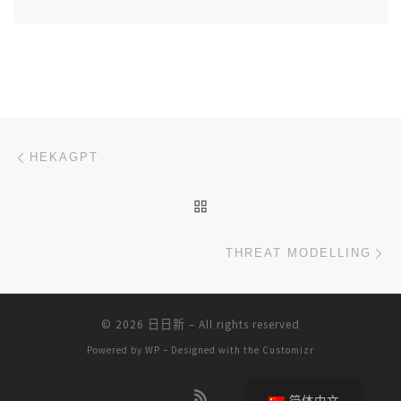
文章导航
上一篇
HEKAGPT
返回文章列表
下
THREAT MODELLING
© 2026
日日新
– All rights reserved
Powered by
WP
– Designed with the
Customizr