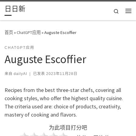
日日新
Skip to content
Search
主
首页
»
ChatGPT应用
»
Auguste Escoffier
CHATGPT应用
Auguste Escoffier
来自
dailyAI
|
已发表
2023年11月28日
Recipes from the best three-star chefs, covering all
cooking styles, who offer the highest quality cuisine.
The criteria used are: choice of products, creativity,
mastery of cooking and flavors.
为此项目打分吧