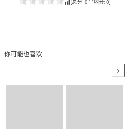
[总分:
0
平均分:
0
]
你可能也喜欢