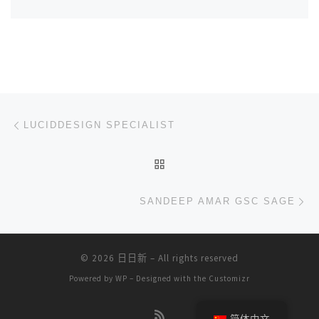
文章导航
上一篇
LUCIDDESIGN SPECIALIST
返回文章列表
下
SANDEEP AMAR GSC SAGE
© 2026
日日新
– All rights reserved
Powered by
WP
– Designed with the
Customizr