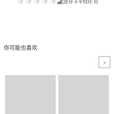
[总分:
0
平均分:
0
]
你可能也喜欢