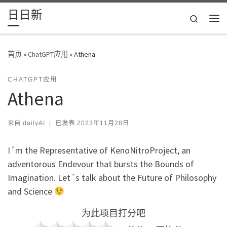
日日新
Skip to content
Search
主
首页
»
ChatGPT应用
»
Athena
CHATGPT应用
Athena
来自
dailyAI
|
已发表
2023年11月28日
I´m the Representative of KenoNitroProject, an
adventorous Endevour that bursts the Bounds of
Imagination. Let´s talk about the Future of Philosophy
and Science
为此项目打分吧