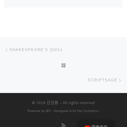
文章导航
上一篇
SHAKESPEARE’S QUILL
返回文章列表
下
SCRIPTSAGE
© 2026
日日新
– All rights reserved
Powered by
WP
– Designed with the
Customizr