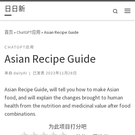
日日新
Skip to content
Search
主
首页
»
ChatGPT应用
»
Asian Recipe Guide
CHATGPT应用
Asian Recipe Guide
来自
dailyAI
|
已发表
2023年11月28日
Asian Recipe Guide, will tell you how to make Asian
food, and will explain the changes brought to human
health from the nutrition and medicinal value after food
combinations.
为此项目打分吧