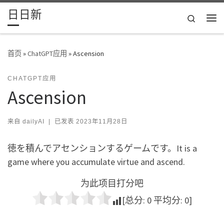
日日新
Skip to content
Search
主
首页
»
ChatGPT应用
»
Ascension
CHATGPT应用
Ascension
来自
dailyAI
|
已发表
2023年11月28日
徳を積んでアセンションするゲームです。It is a
game where you accumulate virtue and ascend.
为此项目打分吧
[总分:
0
平均分:
0
]