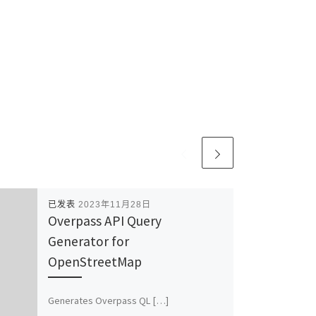
已发表
2023年11月28日
Overpass API Query
Generator for
OpenStreetMap
Generates Overpass QL […]