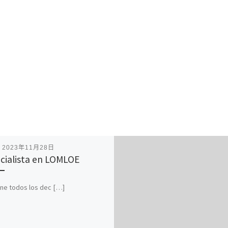
表
2023年11月28日
cialista en LOMLOE
ne todos los dec […]