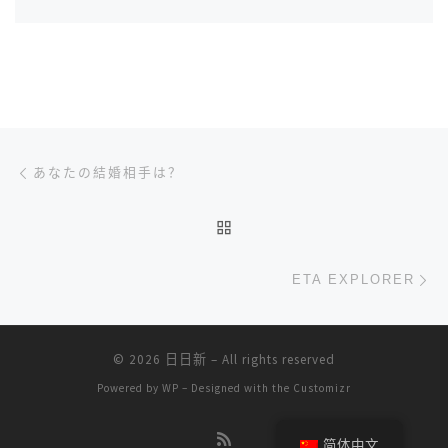
文章导航
上一篇
あなたの結婚相手は？
返回文章列表
下
ETA EXPLORER
© 2026
日日新
– All rights reserved
Powered by
WP
– Designed with the
Customizr
简体中文