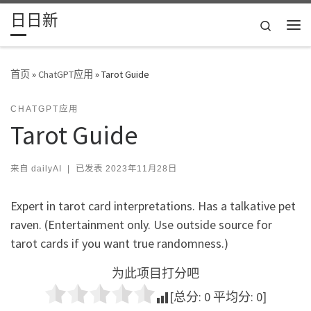
日日新
Skip to content
Search
主
首页
»
ChatGPT应用
»
Tarot Guide
CHATGPT应用
Tarot Guide
来自
dailyAI
|
已发表
2023年11月28日
Expert in tarot card interpretations. Has a talkative pet
raven. (Entertainment only. Use outside source for
tarot cards if you want true randomness.)
为此项目打分吧
[总分:
0
平均分:
0
]