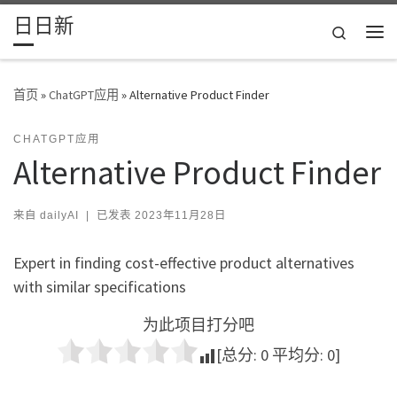
日日新
Skip to content
Search
主
首页
»
ChatGPT应用
»
Alternative Product Finder
CHATGPT应用
Alternative Product Finder
来自
dailyAI
|
已发表
2023年11月28日
Expert in finding cost-effective product alternatives
with similar specifications
为此项目打分吧
[总分:
0
平均分:
0
]