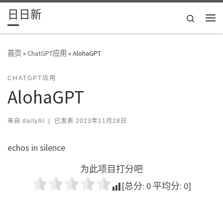
日日新
Skip to content
Search
主
首页
»
ChatGPT应用
»
AlohaGPT
CHATGPT应用
AlohaGPT
来自
dailyAI
|
已发表
2023年11月28日
echos in silence
为此项目打分吧
[总分:
0
平均分:
0
]