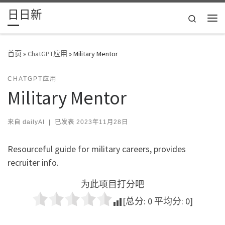
日日新
Skip to content
Search
主
首页
»
ChatGPT应用
»
Military Mentor
CHATGPT应用
Military Mentor
来自
dailyAI
|
已发表
2023年11月28日
Resourceful guide for military careers, provides
recruiter info.
为此项目打分吧
[总分:
0
平均分:
0
]