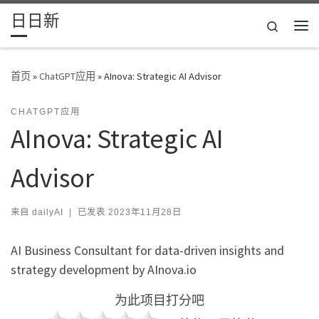
日日新
Skip to content
Search
主
首页
»
ChatGPT应用
»
AInova: Strategic AI Advisor
CHATGPT应用
AInova: Strategic AI
Advisor
来自
dailyAI
|
已发表
2023年11月28日
AI Business Consultant for data-driven insights and
strategy development by AInova.io
为此项目打分吧