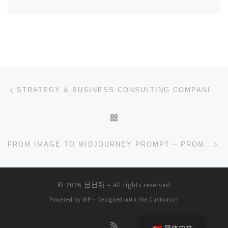
文章导航
上一篇
STRATEGY & BUSINESS CONSULTING COMPANION
返回文章列表
下
FROM IMAGE TO MIDJOURNEY PROMPT – PROMPTGORILLAS
© 2026
日日新
– All rights reserved
Powered by
WP
– Designed with the
Customizr