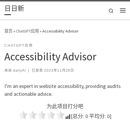
日日新
Skip to content
Search
主
首页
»
ChatGPT应用
»
Accessibility Advisor
CHATGPT应用
Accessibility Advisor
来自
dailyAI
|
已发表
2023年11月28日
I’m an expert in website accessibility, providing audits
and actionable advice.
为此项目打分吧
[总分:
0
平均分:
0
]