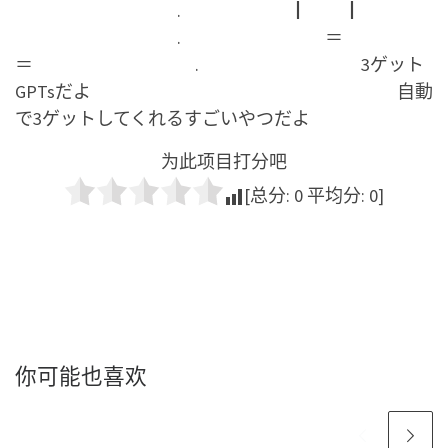
. ┃ ┃
. ＝
＝ . 3ゲット
GPTsだよ 自動
で3ゲットしてくれるすごいやつだよ
为此项目打分吧
[总分:
0
平均分:
0
]
你可能也喜欢