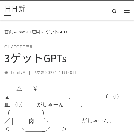
日日新
Skip to content
Search
主
首页
»
ChatGPT应用
»
3ゲットGPTs
CHATGPT应用
3ゲットGPTs
来自
dailyAI
|
已发表
2023年11月28日
. △ ￥
▲ . （ ㊤
皿 ㊤） がしゃーん .
（ ） .
／ │ 肉 │＼ がしゃーん .
＜ ＼＿＿＿_／ ＞