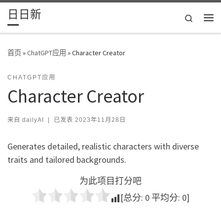
日日新
Skip to content
Search
主
首页
»
ChatGPT应用
»
Character Creator
CHATGPT应用
Character Creator
来自
dailyAI
|
已发表
2023年11月28日
Generates detailed, realistic characters with diverse
traits and tailored backgrounds.
为此项目打分吧
[总分:
0
平均分:
0
]