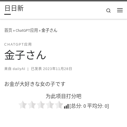
日日新
Skip to content
Search
主
首页
»
ChatGPT应用
»
金子さん
CHATGPT应用
金子さん
来自
dailyAI
|
已发表
2023年11月28日
お金が大好きな女の子です
为此项目打分吧
[总分:
0
平均分:
0
]