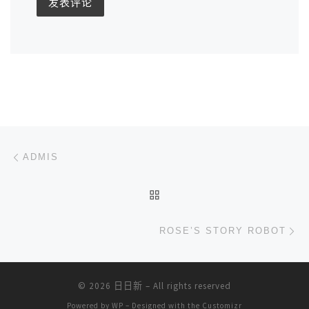
文章导航
上一篇
ADMIS
返回文章列表
下
ROSE’S STORY ROBOT
© 2026
日日新
– All rights reserved
Powered by
WP
– Designed with the
Customizr