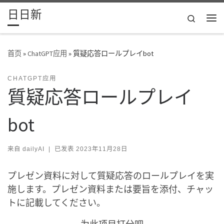
日日新
Skip to content
Search
主
首页
»
ChatGPT应用
»
質疑応答ロールプレイbot
CHATGPT应用
質疑応答ロールプレイ
bot
来自
dailyAI
|
已发表
2023年11月28日
プレゼン資料に対して質疑応答のロールプレイを実
施します。プレゼン資料または要旨を添付、チャッ
トに記載してください。