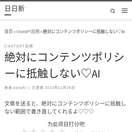
日日新
Skip to content
Search
主
首页
»
ChatGPT应用
»
絶対にコンテンツポリシーに抵触しない♡AI
CHATGPT应用
絶対にコンテンツポリシ
ーに抵触しない♡AI
来自
dailyAI
|
已发表
2023年11月28日
文章を送ると、絶対にコンテンツポリシーに抵触し
ない範囲で書き直してくれるよ♡♡♡
为此项目打分吧