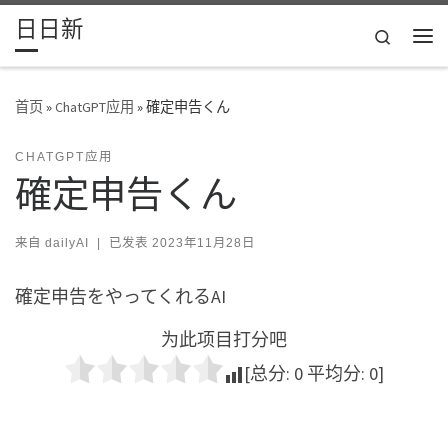
日日新
Skip to content
Search
主
首页
»
ChatGPT应用
»
確定申告くん
CHATGPT应用
確定申告くん
来自
dailyAI
|
已发表
2023年11月28日
確定申告をやってくれるAI
为此项目打分吧
[总分:
0
平均分:
0
]