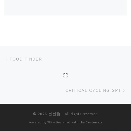
文章导航
上一篇
FOOD FINDER
返回文章列表
下
CRITICAL CYCLING GPT
© 2026
日日新
– All rights reserved
Powered by
WP
– Designed with the
Customizr