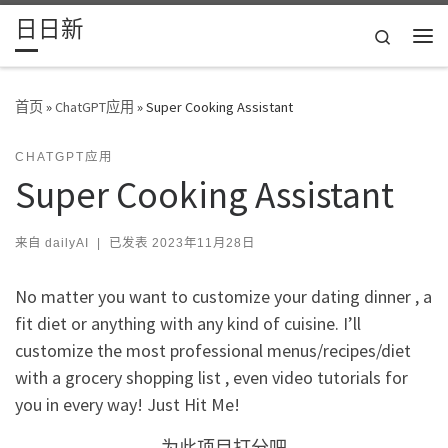
日日新
Skip to content
Search
主
首页
»
ChatGPT应用
»
Super Cooking Assistant
CHATGPT应用
Super Cooking Assistant
来自
dailyAI
|
已发表
2023年11月28日
No matter you want to customize your dating dinner , a
fit diet or anything with any kind of cuisine. I’ll
customize the most professional menus/recipes/diet ‍
with a grocery shopping list , even video tutorials for
you in every way! Just Hit Me!
为此项目打分吧