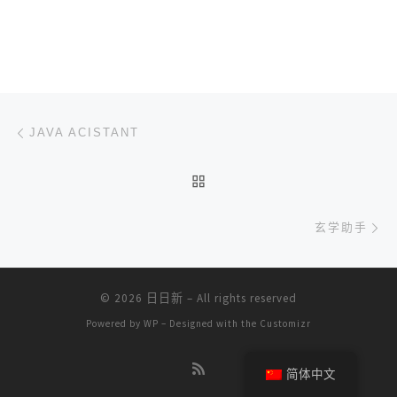
文章导航
上一篇
JAVA ACISTANT
返回文章列表
下
玄学助手
© 2026
日日新
– All rights reserved
Powered by
WP
– Designed with the
Customizr
简体中文