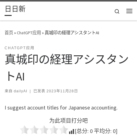
日日新
Skip to content
Search
主
首页
»
ChatGPT应用
»
真城印の経理アシスタントAI
CHATGPT应用
真城印の経理アシスタン
トAI
来自
dailyAI
|
已发表
2023年11月28日
I suggest account titles for Japanese accounting.
为此项目打分吧
[总分:
0
平均分:
0
]