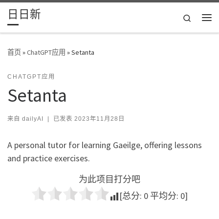
日日新
Skip to content
Search
主
首页
»
ChatGPT应用
»
Setanta
CHATGPT应用
Setanta
来自
dailyAI
|
已发表
2023年11月28日
A personal tutor for learning Gaeilge, offering lessons
and practice exercises.
为此项目打分吧
[总分:
0
平均分:
0
]