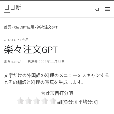
日日新
Skip to content
Search
主
首页
»
ChatGPT应用
»
楽々注文GPT
CHATGPT应用
楽々注文GPT
来自
dailyAI
|
已发表
2023年11月28日
文字だけの外国語の料理のメニューをスキャンする
とその翻訳と料理の写真を生成します。
为此项目打分吧
[总分:
0
平均分:
0
]