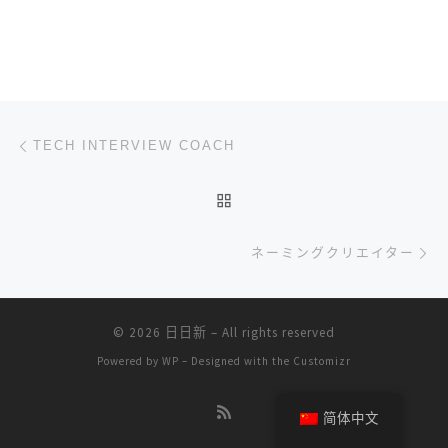
文章导航
上一篇
TECH INTERVIEW COACH
返回文章列表
下
ネーミングクリエイター
© 2026
日日新
– All rights reserved
Powered by
WP
– Designed with the
Customizr
简体中文