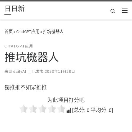
日日新
Skip to content
Search
主
首页
»
ChatGPT应用
»
推坑機器人
CHATGPT应用
推坑機器人
来自
dailyAI
|
已发表
2023年11月28日
獨推推不如眾推推
为此项目打分吧
[总分:
0
平均分:
0
]