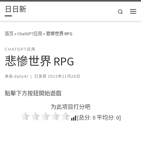
日日新
Skip to content
Search
主
首页
»
ChatGPT应用
»
悲慘世界 RPG
CHATGPT应用
悲慘世界 RPG
来自
dailyAI
|
已发表
2023年11月28日
點擊下方按鈕開始遊戲
为此项目打分吧
[总分:
0
平均分:
0
]