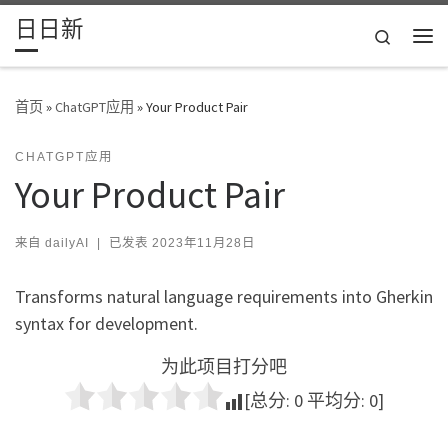
日日新
Skip to content
Search
主
首页
»
ChatGPT应用
»
Your Product Pair
CHATGPT应用
Your Product Pair
来自
dailyAI
|
已发表
2023年11月28日
Transforms natural language requirements into Gherkin
syntax for development.
为此项目打分吧
[总分:
0
平均分:
0
]