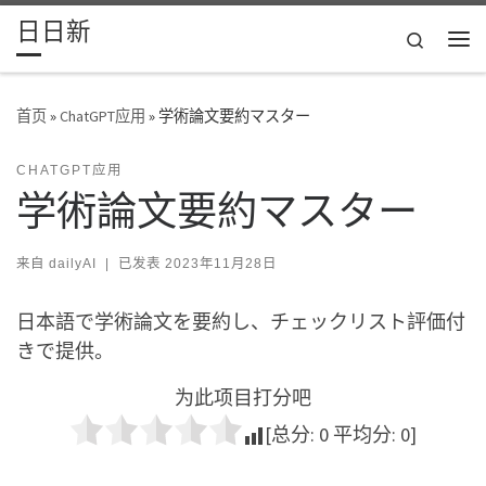
日日新
Skip to content
Search
主
首页
»
ChatGPT应用
»
学術論文要約マスター
CHATGPT应用
学術論文要約マスター
来自
dailyAI
|
已发表
2023年11月28日
日本語で学術論文を要約し、チェックリスト評価付
きで提供。
为此项目打分吧
[总分:
0
平均分:
0
]