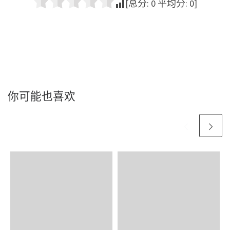
[总分:
0
平均分:
0
]
你可能也喜欢