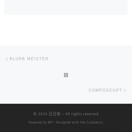
文章导航
上一篇
BLURB MEISTER
返回文章列表
下
COMPOSEGPT
© 2026
日日新
– All rights reserved
Powered by
WP
– Designed with the
Customizr