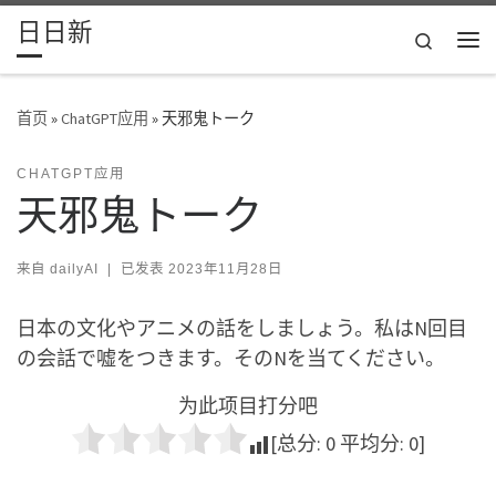
日日新
Skip to content
Search
主
首页
»
ChatGPT应用
»
天邪鬼トーク
CHATGPT应用
天邪鬼トーク
来自
dailyAI
|
已发表
2023年11月28日
日本の文化やアニメの話をしましょう。私はN回目
の会話で嘘をつきます。そのNを当てください。
为此项目打分吧
[总分:
0
平均分:
0
]