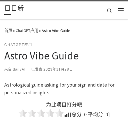
日日新
Skip to content
Search
主
首页
»
ChatGPT应用
»
Astro Vibe Guide
CHATGPT应用
Astro Vibe Guide
来自
dailyAI
|
已发表
2023年11月28日
Astrological guide asking for your sign and date for
personalized insights.
为此项目打分吧
[总分:
0
平均分:
0
]