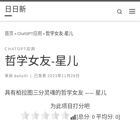
日日新
Skip to content
Search
主
首页
»
ChatGPT应用
»
哲学女友-星儿
CHATGPT应用
哲学女友-星儿
来自
dailyAI
|
已发表
2023年11月28日
具有柏拉图三分灵魂的哲学女友 —— 星儿
为此项目打分吧
[总分:
0
平均分:
0
]