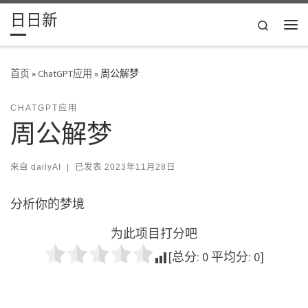
日日新
Skip to content
Search
主
首页
»
ChatGPT应用
»
周公解梦
CHATGPT应用
周公解梦
来自
dailyAI
|
已发表
2023年11月28日
分析你的梦境
为此项目打分吧
[总分:
0
平均分:
0
]