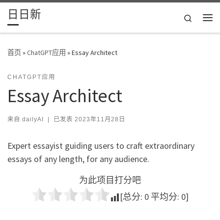
日日新
Skip to content
Search
主
首页
»
ChatGPT应用
»
Essay Architect
CHATGPT应用
Essay Architect
来自
dailyAI
|
已发表
2023年11月28日
Expert essayist guiding users to craft extraordinary
essays of any length, for any audience.
为此项目打分吧
[总分:
0
平均分:
0
]