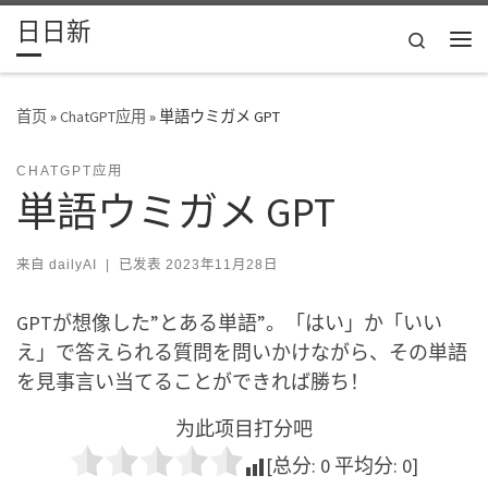
日日新
Skip to content
Search
主
首页
»
ChatGPT应用
»
単語ウミガメ GPT
CHATGPT应用
単語ウミガメ GPT
来自
dailyAI
|
已发表
2023年11月28日
GPTが想像した”とある単語”。「はい」か「いい
え」で答えられる質問を問いかけながら、その単語
を見事言い当てることができれば勝ち！
为此项目打分吧
[总分:
0
平均分:
0
]