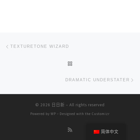
文章导航
上一篇
TEXTURETONE WIZARD
返回文章列表
下
DRAMATIC UNDERSTATER
© 2026
日日新
– All rights reserved
Powered by
WP
– Designed with the
Customizr
简体中文