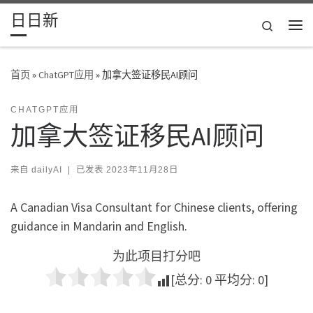
日日新
Skip to content
Search
主
首页
»
ChatGPT应用
»
加拿大签证移民AI顾问
CHATGPT应用
加拿大签证移民AI顾问
来自
dailyAI
|
已发表
2023年11月28日
A Canadian Visa Consultant for Chinese clients, offering
guidance in Mandarin and English.
为此项目打分吧
[总分:
0
平均分:
0
]