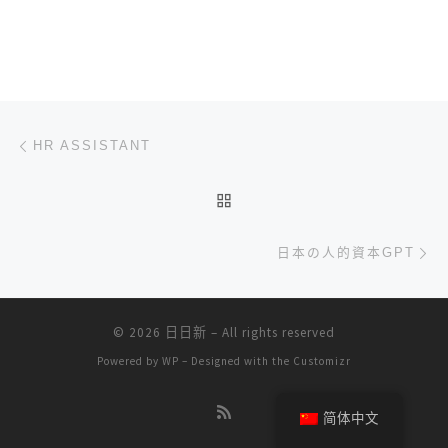
文章导航
上一篇
HR ASSISTANT
返回文章列表
下
日本の人的資本GPT
© 2026
日日新
– All rights reserved
Powered by
WP
– Designed with the
Customizr
简体中文