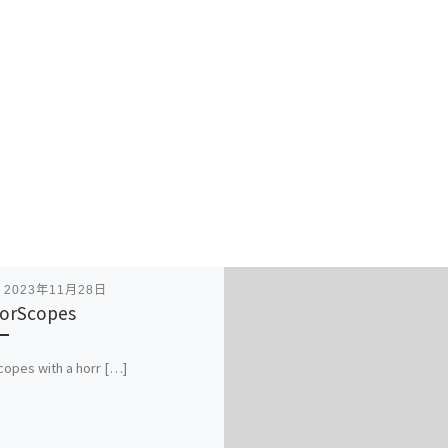
表
2023年11月28日
orScopes
opes with a horr […]