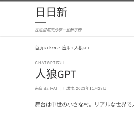
Skip to content
日日新
在这里每天分享一些新东西
首页
»
ChatGPT应用
»
人狼GPT
CHATGPT应用
人狼GPT
来自
dailyAI
|
已发表
2023年11月28日
舞台は中世の小さな村。リアルな世界で