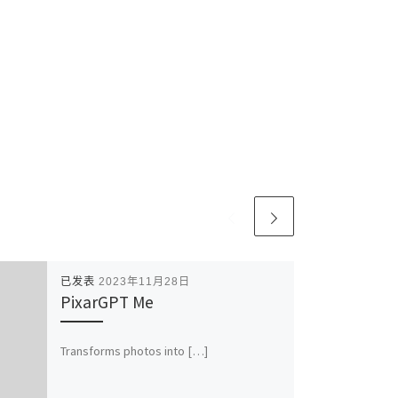
已发表
2023年11月28日
PixarGPT Me
Transforms photos into […]